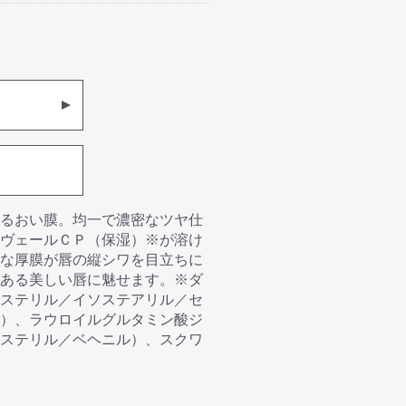
るおい膜。均一で濃密なツヤ仕
ヴェールＣＰ（保湿）※が溶け
な厚膜が唇の縦シワを目立ちに
ある美しい唇に魅せます。※ダ
ステリル／イソステアリル／セ
）、ラウロイルグルタミン酸ジ
ステリル／ベヘニル）、スクワ