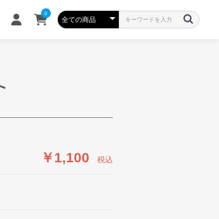
0
ト
￥1,100
税込