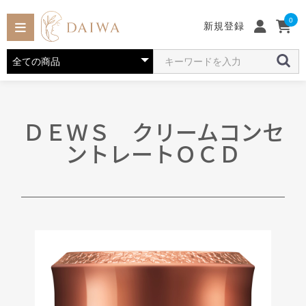
0
新規登録
ＤＥＷＳ クリームコンセ
ントレートＯＣＤ